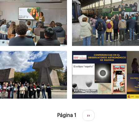
Página 1
Siguiente
››
página