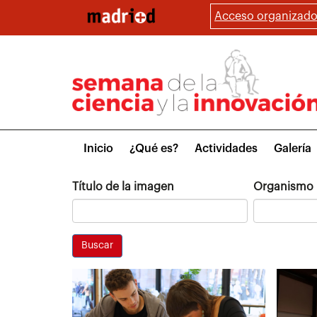
Pasar
Acceso organizado
al
contenido
principal
Main
Inicio
¿Qué es?
Actividades
Galería
menu
Título de la imagen
Organismo