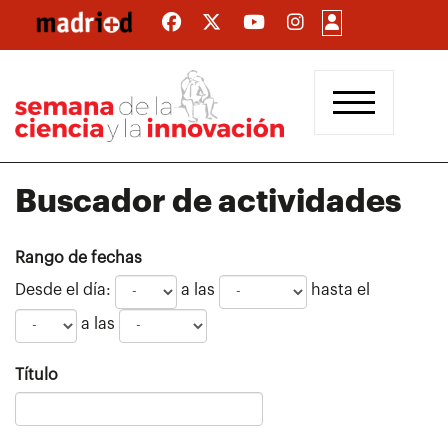
Pasar
al
contenido
principal
Buscador de actividades
Rango de fechas
Desde el día:
a las
hasta el
a las
Título